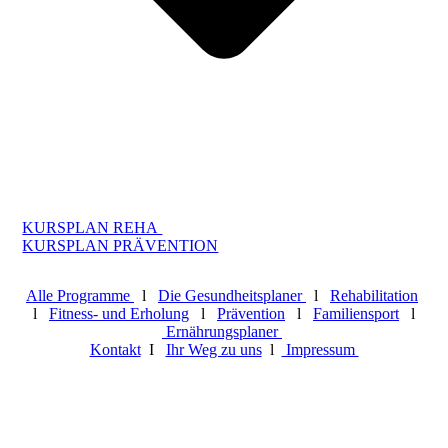
KURSPLAN REHA
KURSPLAN PRÄVENTION
Alle Programme
l
Die Gesundheitsplaner
l
Rehabilitation
l
Fitness- und Erholung
l
Prävention
l
Familiensport
l
Ernährungsplaner
Kontakt
I
Ihr Weg zu uns
l
Impressum